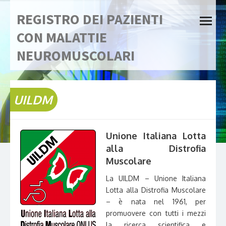
Skip
REGISTRO DEI PAZIENTI
to
open
content
menu
CON MALATTIE
NEUROMUSCOLARI
UILDM
Unione Italiana Lotta
alla Distrofia
Muscolare
La UILDM – Unione Italiana
Lotta alla Distrofia Muscolare
– è nata nel 1961, per
promuovere con tutti i mezzi
la ricerca scientifica e